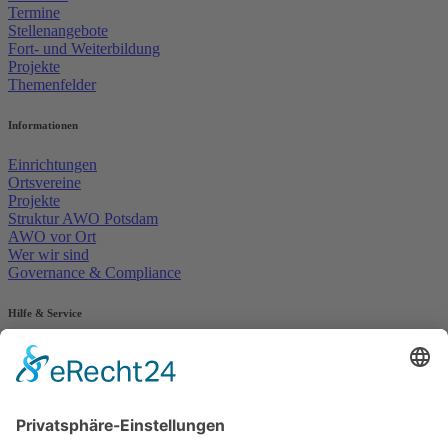
Termine
Stellenangebote
Fort- und Weiterbildung
Projekte
Themenfelder
Informationen
Einrichtungen
Ortsvereine
Projekte
Struktur AWO Potsdam
AWO vor Ort
Wer wir sind
Governance & Compliance
Hilfe & Service
Anmelden
Mitglied werden
Kontakt
Inhaltsverzeichnis
Bedienhilfen
Suche